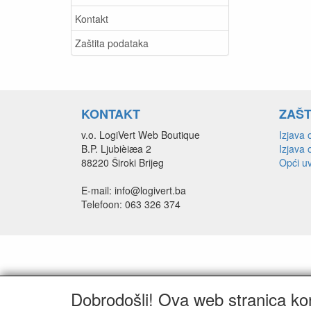
Kontakt
Zaštita podataka
KONTAKT
ZAŠT
v.o. LogiVert Web Boutique
Izjava o
B.P. Ljubièiæa 2
Izjava 
88220 Široki Brijeg
Opći uv
E-mail: info@logivert.ba
Telefoon: 063 326 374
Dobrodošli! Ova web stranica kori