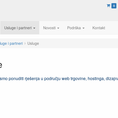
0
Usluge i partneri
Novosti
Podrška
Kontakt
luge i partneri
Usluge
e
mo ponuditi rješenja u području web trgovine, hostinga, dizajna