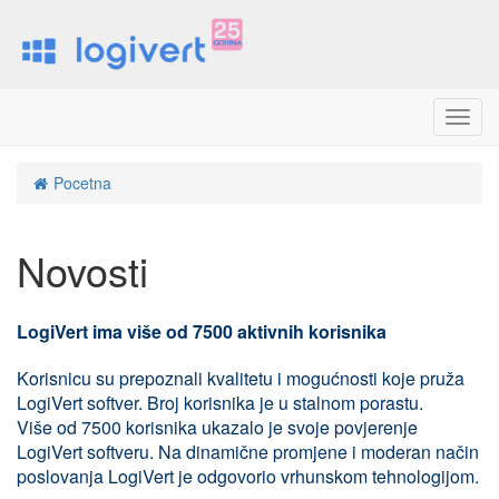
M
e
n
Pocetna
u
Novosti
LogiVert ima više od 7500 aktivnih korisnika
Korisnicu su prepoznali kvalitetu i mogućnosti koje pruža
LogiVert softver. Broj korisnika je u stalnom porastu.
Više od 7500 korisnika ukazalo je svoje povjerenje
LogiVert softveru. Na dinamične promjene i moderan način
poslovanja LogiVert je odgovorio vrhunskom tehnologijom.