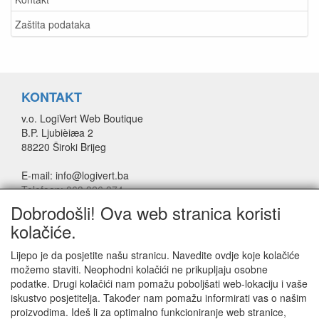
Zaštita podataka
KONTAKT
v.o. LogiVert Web Boutique
B.P. Ljubièiæa 2
88220 Široki Brijeg
E-mail: info@logivert.ba
Telefoon: 063 326 374
Dobrodošli! Ova web stranica koristi
kolačiće.
ZAŠTITA PODATAKA
Lijepo je da posjetite našu stranicu. Navedite ovdje koje kolačiće
Izjava o povjerljivosti
možemo staviti. Neophodni kolačići ne prikupljaju osobne
Izjava o upotrebi SSL certifikata
podatke. Drugi kolačići nam pomažu poboljšati web-lokaciju i vaše
Opći uvjeti poslovanja
iskustvo posjetitelja. Također nam pomažu informirati vas o našim
proizvodima. Ideš li za optimalno funkcioniranje web stranice,