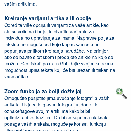
.
vašim artiklima
Kreiranje varijanti artikala ili opcije
Odredite više opcija ili varijanti za vaše artikle, kao
što su veličina i boja, te stvorite varijante za
individualno upravljanja zalihama. Napravite polja za
tekstualne mogućnosti koje kupac samostalno
popunjava prilikom kreiranja narudžbe. Na primjer,
ako se bavite sitotiskom i prodajete artikle na koje se
može nešto tiskati po narudžbi, dajte svojim kupcima
mogućnost upisa teksta koji će biti urezan ili tiskan na
vaše artikle.
Zoom funkcija za bolji doživljaj
Omogućite posjetiteljima uvećanje fotografija vaših
artikala. Uvjećajte glavnu fotografiju, dodjelite
oznake/tagove svojim artiklima kako bi bili
optimizirani za tražilice. Da bi se kupcima olakšala
potraga vaših artikala, moguće je koristiti funkciju
filter pretrage na stranicama artikala.