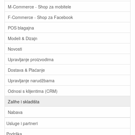
M-Commerce - Shop za mobitele
F-Commerce - Shop za Facebook
POS blagajna
Modeli & Dizajn
Novosti
Upravljanje proizvodima
Dostava & Plaćanje
Upravljanje narudžbama
Odnosi s klijentima (CRM)
Zalihe i skladišta
Nabava
Usluge i partneri
Podrška