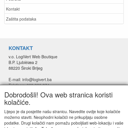
Kontakt
Zaštita podataka
KONTAKT
v.o. LogiVert Web Boutique
B.P. Ljubièiæa 2
88220 Široki Brijeg
E-mail: info@logivert.ba
Telefoon: 063 326 374
Dobrodošli! Ova web stranica koristi
kolačiće.
ZAŠTITA PODATAKA
Lijepo je da posjetite našu stranicu. Navedite ovdje koje kolačiće
Izjava o povjerljivosti
možemo staviti. Neophodni kolačići ne prikupljaju osobne
Izjava o upotrebi SSL certifikata
podatke. Drugi kolačići nam pomažu poboljšati web-lokaciju i vaše
Opći uvjeti poslovanja