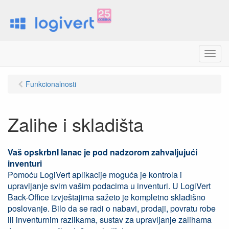
M
e
n
Funkcionalnosti
u
Zalihe i skladišta
Vaš opskrbnI lanac je pod nadzorom zahvaljujući
inventuri
Pomoću LogiVert aplikacije moguća je kontrola i
upravljanje svim vašim podacima u inventuri. U LogiVert
Back-Office izvještajima sažeto je kompletno skladišno
poslovanje. Bilo da se radi o nabavi, prodaji, povratu robe
ili inventurnim razlikama, sustav za upravljanje zalihama