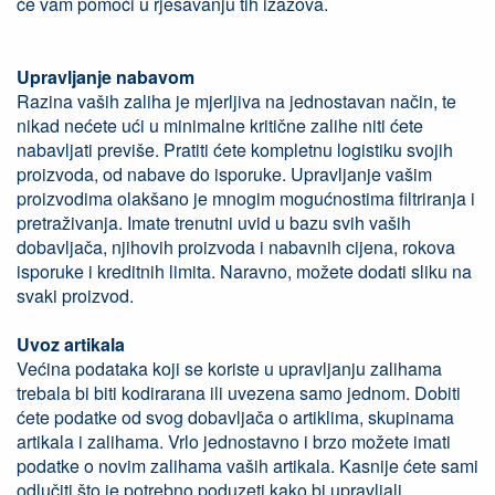
će vam pomoći u rješavanju tih izazova.
Upravljanje nabavom
Razina vaših zaliha je mjerljiva na jednostavan način, te
nikad nećete ući u minimalne kritične zalihe niti ćete
nabavljati previše. Pratiti ćete kompletnu logistiku svojih
proizvoda, od nabave do isporuke. Upravljanje vašim
proizvodima olakšano je mnogim mogućnostima filtriranja i
pretraživanja. Imate trenutni uvid u bazu svih vaših
dobavljača, njihovih proizvoda i nabavnih cijena, rokova
isporuke i kreditnih limita. Naravno, možete dodati sliku na
svaki proizvod.
Uvoz artikala
Većina podataka koji se koriste u upravljanju zalihama
trebala bi biti kodirarana ili uvezena samo jednom. Dobiti
ćete podatke od svog dobavljača o artiklima, skupinama
artikala i zalihama. Vrlo jednostavno i brzo možete imati
podatke o novim zalihama vaših artikala. Kasnije ćete sami
odlučiti što je potrebno poduzeti kako bi upravljali