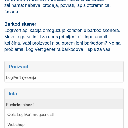
zalihama: nabava, prodaja, povrati, ispis otpremnica,
računa...
Barkod skener
LogiVert aplikacija omogućuje korištenje barkod skenera.
Možete ga koristiti za unos primljenih ili isporučenih
količina. Vaši proizvodi nisu opremljeni barkodom? Nema
problema, LogiVert generira barkodove i ispis za vas.
Proizvodi
LogiVert rješenja
Info
Funkcionalnosti
Opis LogiVert mogućnosti
Webshop