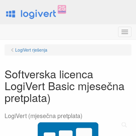
M
e
n
LogiVert rješenja
u
Softverska licenca
LogiVert Basic mjesečna
pretplata)
LogiVert (mjesečna pretplata)