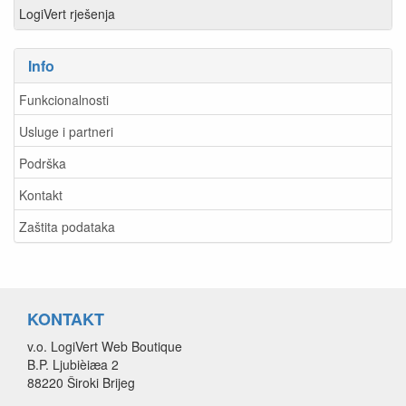
LogiVert rješenja
Info
Funkcionalnosti
Usluge i partneri
Podrška
Kontakt
Zaštita podataka
KONTAKT
v.o. LogiVert Web Boutique
B.P. Ljubièiæa 2
88220 Široki Brijeg