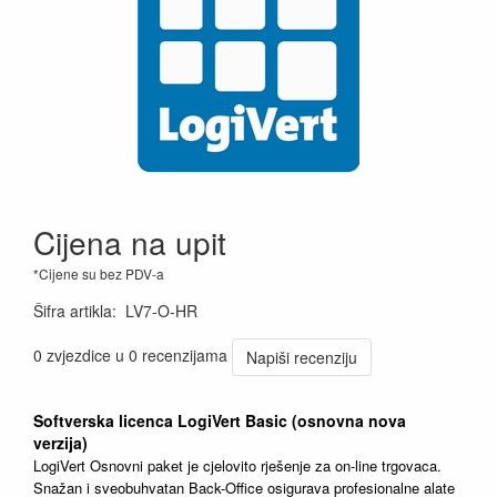
Cijena na upit
*Cijene su bez PDV-a
Šifra artikla
:
LV7-O-HR
0 zvjezdice u 0 recenzijama
Napiši recenziju
Softverska licenca LogiVert Basic (osnovna nova
verzija)
LogiVert Osnovni paket je cjelovito rješenje za on-line trgovaca.
Snažan i sveobuhvatan Back-Office osigurava profesionalne alate