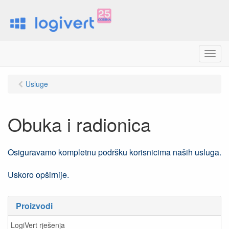
M
e
n
Usluge
u
Obuka i radionica
Osiguravamo kompletnu podršku korisnicima naših usluga.
Uskoro opširnije.
Proizvodi
LogiVert rješenja